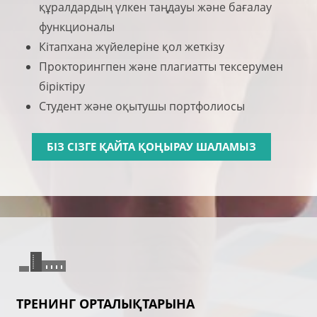
құралдардың үлкен таңдауы және бағалау
функционалы
Кітапхана жүйелеріне қол жеткізу
Прокторингпен және плагиатты тексерумен
біріктіру
Студент және оқытушы портфолиосы
БІЗ СІЗГЕ ҚАЙТА ҚОҢЫРАУ ШАЛАМЫЗ
ТРЕНИНГ ОРТАЛЫҚТАРЫНА