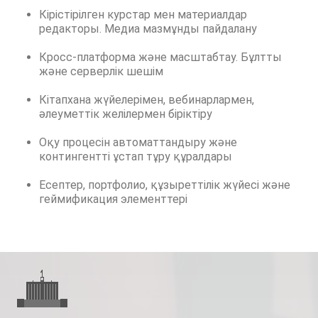
Кірістірілген курстар мен материалдар
редакторы. Медиа мазмұнды пайдалану
Кросс-платформа және масштабтау. Бұлтты
және серверлік шешім
Кітапхана жүйелерімен, вебинарлармен,
әлеуметтік желілермен біріктіру
Оқу процесін автоматтандыру және
контингентті ұстап тұру құралдары
Есептер, портфолио, құзыреттілік жүйесі және
геймификация элементтері