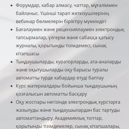
Форумдар, хабар алмасу, чаттар, мұғаліммен
байланыс. Үшінші тарап жеткізушілерінің
вебинар бөлмелерін біріктіру мүмкіндігі
Бағалаумен және рецензиялаумен электрондық
тапсырмалар, үлгерім және сабаққа қатысу
журналы, қорытынды тізімдемесі, сынақ
кітапшасы
Тыңдаушыларды, кураторларды, ата-аналарды
және оқытушыларды оқу барысы туралы
автоматты түрде хабардар етуді баптау
Курс материалдары бойынша тыңдаушының
қозғалысын автоматты басқару
Оқу жоспары негізінде электрондық курстарға
жазылуды және тыңдаушылардан бас тартуды
автоматтандыру. Академиялық топтар,
қорытынды тізімдемелер, сынақ кітапшалары,