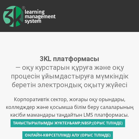
3KL платформасы
— оқу курстарын құруға және оқу
процесін ұйымдастыруға мүмкіндік
беретін электрондық оқыту жүйесі
Корпоративтік сектор, жоғары оқу орындары,
колледждер және қосымша білім беру салаларының
кәсіби мамандары таңдайтын LMS платформасы.
ТАНЫСТЫРЫЛЫМДЫ ЖҮКТЕУ&AMP;NBSP;(ОРЫС ТІЛІНДЕ)
ОНЛАЙН-КӨРСЕТІЛІМДІ АЛУ (ОРЫС ТІЛІНДЕ)