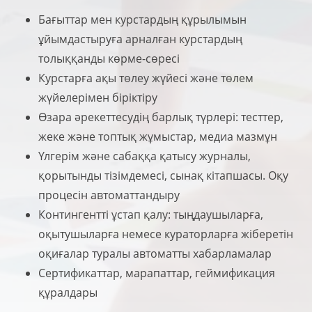
Бағыттар мен курстардың құрылымын
ұйымдастыруға арналған курстардың
толыққанды көрме-сөресі
Курстарға ақы төлеу жүйесі және төлем
жүйелерімен біріктіру
Өзара әрекеттесудің барлық түрлері: тесттер,
жеке және топтық жұмыстар, медиа мазмұн
Үлгерім және сабаққа қатысу журналы,
қорытынды тізімдемесі, сынақ кітапшасы. Оқу
процесін автоматтандыру
Контингентті ұстап қалу: тыңдаушыларға,
оқытушыларға немесе кураторларға жіберетін
оқиғалар туралы автоматты хабарламалар
Сертификаттар, марапаттар, геймификация
құралдары