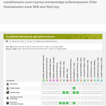
ыңғайлылығы үшін сыртқы материалдар қоймаларымен, білім
базаларымен және ЭБЖ-мен біріктіру.