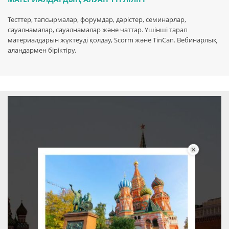
Тесттер, тапсырмалар, форумдар, дәрістер, семинарлар,
сауалнамалар, сауалнамалар және чаттар. Үшінші тарап
материалдарын жүктеуді қолдау, Scorm және TinCan. Вебинарлық
алаңдармен біріктіру.