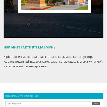
H5P ИНТЕРАКТИВТІ МАЗМҰНЫ
Кірістірілген материал редакторына қосымша конструктор.
Құралдардың ішінде: диаграммалар, коллаждар,"ыстық нүктелер",
интерактивті бейнелер және т. б.