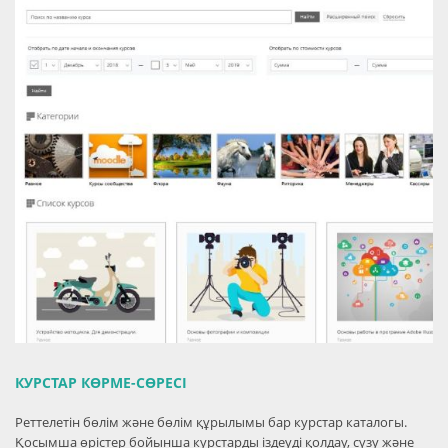
КУРСТАР КӨРМЕ-СӨРЕСІ
Реттелетін бөлім және бөлім құрылымы бар курстар каталогы.
Қосымша өрістер бойынша курстарды іздеуді қолдау, сүзу және