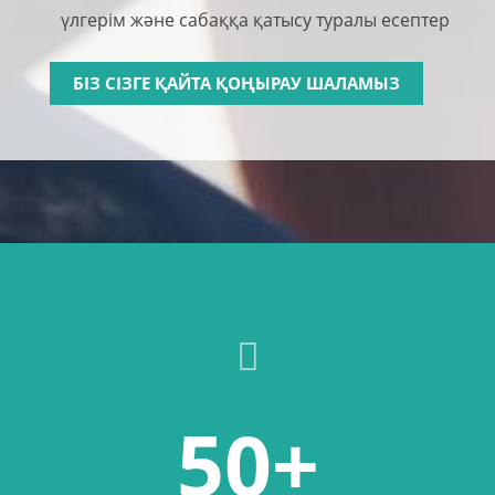
үлгерім және сабаққа қатысу туралы есептер
БІЗ СІЗГЕ ҚАЙТА ҚОҢЫРАУ ШАЛАМЫЗ
50+