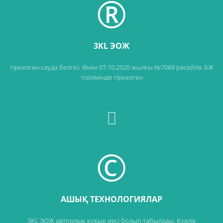
®
3KL ЭОЖ
тіркелген сауда белгісі. Өнім 07.10.2020 жылғы №7069 ресейлік БЖ
тізілімінде тіркелген
©
АШЫҚ ТЕХНОЛОГИЯЛАР
3KL ЭОЖ авторлық құқық иесі болып табылады. Куәлік