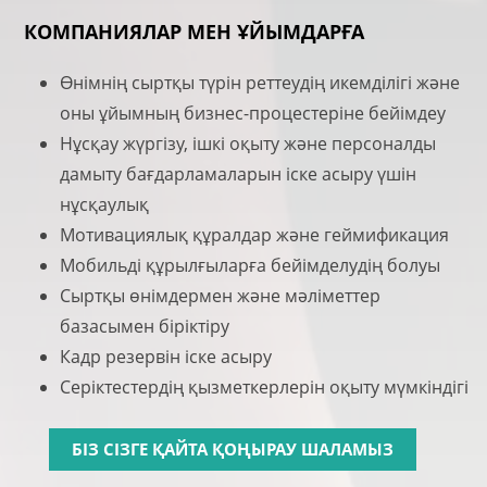
КОМПАНИЯЛАР МЕН ҰЙЫМДАРҒА
Өнімнің сыртқы түрін реттеудің икемділігі және
оны ұйымның бизнес-процестеріне бейімдеу
Нұсқау жүргізу, ішкі оқыту және персоналды
дамыту бағдарламаларын іске асыру үшін
нұсқаулық
Мотивациялық құралдар және геймификация
Мобильді құрылғыларға бейімделудің болуы
Сыртқы өнімдермен және мәліметтер
базасымен біріктіру
Кадр резервін іске асыру
Серіктестердің қызметкерлерін оқыту мүмкіндігі
БІЗ СІЗГЕ ҚАЙТА ҚОҢЫРАУ ШАЛАМЫЗ