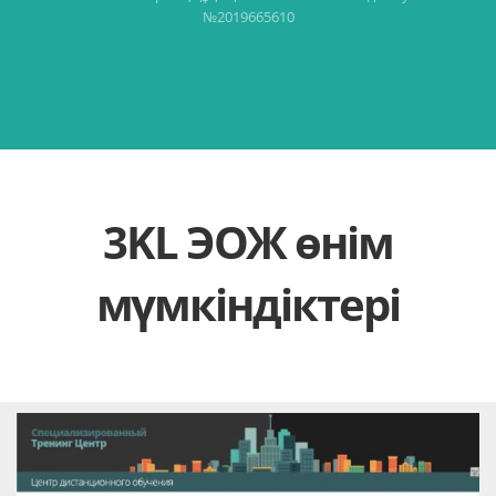
№2019665610
3KL ЭОЖ өнім
мүмкіндіктері